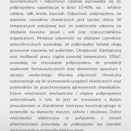
mechanicznych i odporności cieplnej wprowadza się do
polipropylenu napełniacze w ilości 10-40%, np. : włókno
szklane, talk, kreda, kauczuk. Odporność polipropylenu na
działanie czynników chemicznych jest bardzo dobra. W
temperaturze pokojowej jest on praktycznie odporny na
działanie kwasów, zasad i soli oraz rozpuszczalników
organicznych. Mniejsza odporność na działanie czynników
atmosferycznych powoduje, że polipropylen łatwiej ulega
procesowi starzenia niż polietylen. Obojętność fizjologiczną
oraz możliwość pracy ciągłej powyżej temperatury 100oC
pozwalają na stosowanie polipropylenu do produkcji
opakowań farmaceutycznych oraz elementów aparatury i
sprzętu medycznego. Wysoką odporność chemiczną
wykorzystuje się do wytwarzania urządzeń chemicznych oraz
pojemników do przechowywania agresywnych chemikaliów.
Dobre właściwości mechaniczne i cieplne polipropylenu
zadecydowały o tym, że jest on stosowany z dużym
powodzeniem w charakterze tworzywa konstrukcyjnego w
przemyśle na elementy maszyn, osłony i obudowy. Dobre
właściwości elektryczne w połączeniu z innymi
właściwościami powodują, że polipropylen ma szerokie
zastosowanie w przemyśle elektrycznym.