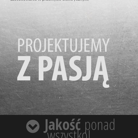
Jakość
ponad
wszystko!