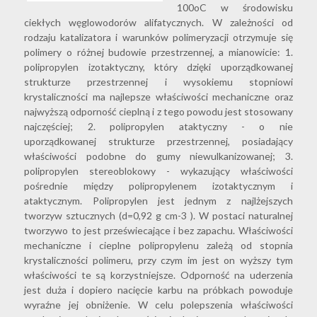
100oC w środowisku
ciekłych węglowodorów alifatycznych. W zależności od
rodzaju katalizatora i warunków polimeryzacji otrzymuje się
polimery o różnej budowie przestrzennej, a mianowicie: 1.
polipropylen izotaktyczny, który dzięki uporządkowanej
strukturze przestrzennej i wysokiemu stopniowi
krystaliczności ma najlepsze właściwości mechaniczne oraz
najwyższą odporność cieplną i z tego powodu jest stosowany
najczęściej; 2. polipropylen ataktyczny - o nie
uporządkowanej strukturze przestrzennej, posiadający
właściwości podobne do gumy niewulkanizowanej; 3.
polipropylen stereoblokowy - wykazujący właściwości
pośrednie między polipropylenem izotaktycznym i
ataktycznym. Polipropylen jest jednym z najlżejszych
tworzyw sztucznych (d=0,92 g cm-3 ). W postaci naturalnej
tworzywo to jest przeświecające i bez zapachu. Właściwości
mechaniczne i cieplne polipropylenu zależą od stopnia
krystaliczności polimeru, przy czym im jest on wyższy tym
właściwości te są korzystniejsze. Odporność na uderzenia
jest duża i dopiero nacięcie karbu na próbkach powoduje
wyraźne jej obniżenie. W celu polepszenia właściwości