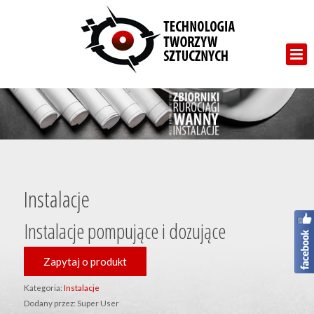
Email
*
Temat
*
Wiadomość
*
Instalacje
Instalacje pompujące i dozujące
Zapytaj o produkt
Wyślij do mnie kopię
Kategoria:
Instalacje
Dodany przez:
Super User
Wyślij
Zamknij formularz