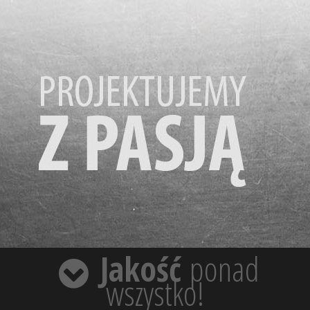
Jakość
ponad
wszystko!